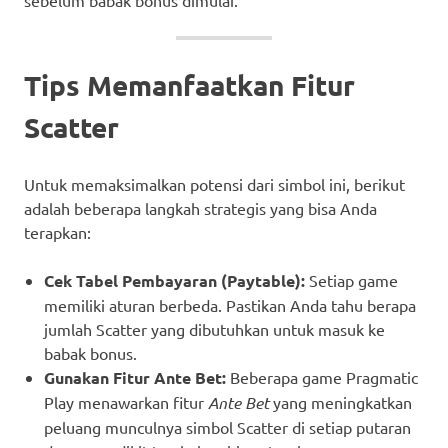
sebelum babak bonus dimulai.
Tips Memanfaatkan Fitur
Scatter
Untuk memaksimalkan potensi dari simbol ini, berikut
adalah beberapa langkah strategis yang bisa Anda
terapkan:
Cek Tabel Pembayaran (Paytable):
Setiap game
memiliki aturan berbeda. Pastikan Anda tahu berapa
jumlah Scatter yang dibutuhkan untuk masuk ke
babak bonus.
Gunakan Fitur Ante Bet:
Beberapa game Pragmatic
Play menawarkan fitur
Ante Bet
yang meningkatkan
peluang munculnya simbol Scatter di setiap putaran