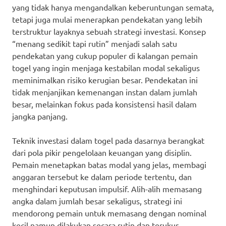
yang tidak hanya mengandalkan keberuntungan semata,
tetapi juga mulai menerapkan pendekatan yang lebih
terstruktur layaknya sebuah strategi investasi. Konsep
“menang sedikit tapi rutin” menjadi salah satu
pendekatan yang cukup populer di kalangan pemain
togel yang ingin menjaga kestabilan modal sekaligus
meminimalkan risiko kerugian besar. Pendekatan ini
tidak menjanjikan kemenangan instan dalam jumlah
besar, melainkan fokus pada konsistensi hasil dalam
jangka panjang.
Teknik investasi dalam togel pada dasarnya berangkat
dari pola pikir pengelolaan keuangan yang disiplin.
Pemain menetapkan batas modal yang jelas, membagi
anggaran tersebut ke dalam periode tertentu, dan
menghindari keputusan impulsif. Alih-alih memasang
angka dalam jumlah besar sekaligus, strategi ini
mendorong pemain untuk memasang dengan nominal
kecil namun dilakukan secara rutin dan terukur.