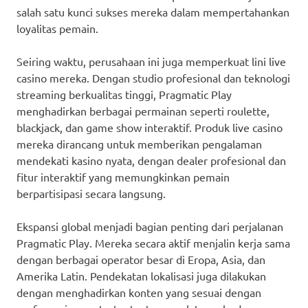
salah satu kunci sukses mereka dalam mempertahankan
loyalitas pemain.
Seiring waktu, perusahaan ini juga memperkuat lini live
casino mereka. Dengan studio profesional dan teknologi
streaming berkualitas tinggi, Pragmatic Play
menghadirkan berbagai permainan seperti roulette,
blackjack, dan game show interaktif. Produk live casino
mereka dirancang untuk memberikan pengalaman
mendekati kasino nyata, dengan dealer profesional dan
fitur interaktif yang memungkinkan pemain
berpartisipasi secara langsung.
Ekspansi global menjadi bagian penting dari perjalanan
Pragmatic Play. Mereka secara aktif menjalin kerja sama
dengan berbagai operator besar di Eropa, Asia, dan
Amerika Latin. Pendekatan lokalisasi juga dilakukan
dengan menghadirkan konten yang sesuai dengan