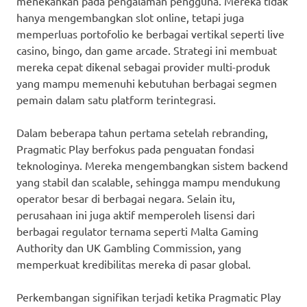
menekankan pada pengalaman pengguna. Mereka tidak
hanya mengembangkan slot online, tetapi juga
memperluas portofolio ke berbagai vertikal seperti live
casino, bingo, dan game arcade. Strategi ini membuat
mereka cepat dikenal sebagai provider multi-produk
yang mampu memenuhi kebutuhan berbagai segmen
pemain dalam satu platform terintegrasi.
Dalam beberapa tahun pertama setelah rebranding,
Pragmatic Play berfokus pada penguatan fondasi
teknologinya. Mereka mengembangkan sistem backend
yang stabil dan scalable, sehingga mampu mendukung
operator besar di berbagai negara. Selain itu,
perusahaan ini juga aktif memperoleh lisensi dari
berbagai regulator ternama seperti Malta Gaming
Authority dan UK Gambling Commission, yang
memperkuat kredibilitas mereka di pasar global.
Perkembangan signifikan terjadi ketika Pragmatic Play