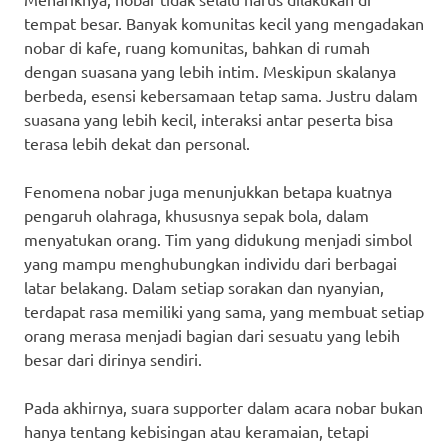
tempat besar. Banyak komunitas kecil yang mengadakan
nobar di kafe, ruang komunitas, bahkan di rumah
dengan suasana yang lebih intim. Meskipun skalanya
berbeda, esensi kebersamaan tetap sama. Justru dalam
suasana yang lebih kecil, interaksi antar peserta bisa
terasa lebih dekat dan personal.
Fenomena nobar juga menunjukkan betapa kuatnya
pengaruh olahraga, khususnya sepak bola, dalam
menyatukan orang. Tim yang didukung menjadi simbol
yang mampu menghubungkan individu dari berbagai
latar belakang. Dalam setiap sorakan dan nyanyian,
terdapat rasa memiliki yang sama, yang membuat setiap
orang merasa menjadi bagian dari sesuatu yang lebih
besar dari dirinya sendiri.
Pada akhirnya, suara supporter dalam acara nobar bukan
hanya tentang kebisingan atau keramaian, tetapi