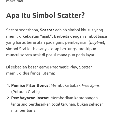
maksimal.
Apa Itu Simbol Scatter?
Secara sederhana,
Scatter
adalah simbol khusus yang
memiliki kekuatan “ajaib”. Berbeda dengan simbol biasa
yang harus berurutan pada garis pembayaran (
payline
),
simbol Scatter biasanya tetap berfungsi meskipun
muncul secara acak di posisi mana pun pada layar.
Di sebagian besar game Pragmatic Play, Scatter
memiliki dua fungsi utama:
Pemicu Fitur Bonus:
Membuka babak
Free Spins
(Putaran Gratis).
Pembayaran Instan:
Memberikan kemenangan
langsung berdasarkan total taruhan, bukan sekadar
nilai per baris.