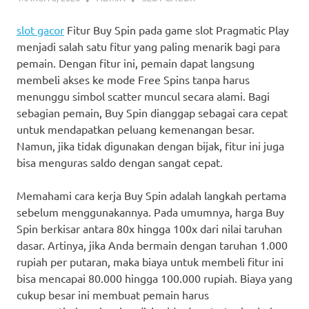
slot gacor
Fitur Buy Spin pada game slot Pragmatic Play
menjadi salah satu fitur yang paling menarik bagi para
pemain. Dengan fitur ini, pemain dapat langsung
membeli akses ke mode Free Spins tanpa harus
menunggu simbol scatter muncul secara alami. Bagi
sebagian pemain, Buy Spin dianggap sebagai cara cepat
untuk mendapatkan peluang kemenangan besar.
Namun, jika tidak digunakan dengan bijak, fitur ini juga
bisa menguras saldo dengan sangat cepat.
Memahami cara kerja Buy Spin adalah langkah pertama
sebelum menggunakannya. Pada umumnya, harga Buy
Spin berkisar antara 80x hingga 100x dari nilai taruhan
dasar. Artinya, jika Anda bermain dengan taruhan 1.000
rupiah per putaran, maka biaya untuk membeli fitur ini
bisa mencapai 80.000 hingga 100.000 rupiah. Biaya yang
cukup besar ini membuat pemain harus