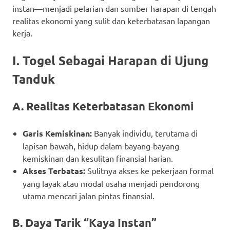
instan—menjadi pelarian dan sumber harapan di tengah
realitas ekonomi yang sulit dan keterbatasan lapangan
kerja.
I. Togel Sebagai Harapan di Ujung
Tanduk
A. Realitas Keterbatasan Ekonomi
Garis Kemiskinan:
Banyak individu, terutama di
lapisan bawah, hidup dalam bayang-bayang
kemiskinan dan kesulitan finansial harian.
Akses Terbatas:
Sulitnya akses ke pekerjaan formal
yang layak atau modal usaha menjadi pendorong
utama mencari jalan pintas finansial.
B. Daya Tarik “Kaya Instan”