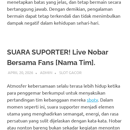
menetapkan batas yang jelas, dan tetap bermain secara
bertanggung jawab. Dengan demikian, pengalaman
bermain dapat tetap terkendali dan tidak menimbulkan
dampak negatif dalam kehidupan sehari-hari.
SUARA SUPORTER! Live Nobar
Bersama Fans [Nama Tim].
APRIL 20, 2026
ADMIN
SLOT GACOR
Atmosfer kebersamaan selalu terasa lebih hidup ketika
para penggemar berkumpul untuk menyaksikan
pertandingan tim kebanggaan mereka
sbotv
. Dalam
momen seperti ini, suara supporter menjadi elemen
utama yang menghadirkan semangat, energi, dan rasa
persatuan yang sulit dijelaskan dengan kata-kata. Nobar
atau nonton bareng bukan sekadar kegiatan menonton