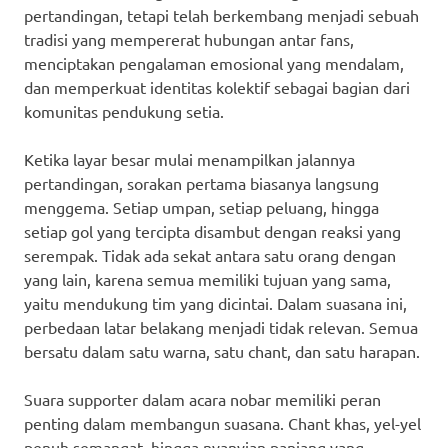
pertandingan, tetapi telah berkembang menjadi sebuah
tradisi yang mempererat hubungan antar fans,
menciptakan pengalaman emosional yang mendalam,
dan memperkuat identitas kolektif sebagai bagian dari
komunitas pendukung setia.
Ketika layar besar mulai menampilkan jalannya
pertandingan, sorakan pertama biasanya langsung
menggema. Setiap umpan, setiap peluang, hingga
setiap gol yang tercipta disambut dengan reaksi yang
serempak. Tidak ada sekat antara satu orang dengan
yang lain, karena semua memiliki tujuan yang sama,
yaitu mendukung tim yang dicintai. Dalam suasana ini,
perbedaan latar belakang menjadi tidak relevan. Semua
bersatu dalam satu warna, satu chant, dan satu harapan.
Suara supporter dalam acara nobar memiliki peran
penting dalam membangun suasana. Chant khas, yel-yel
penuh semangat, hingga nyanyian panjang yang