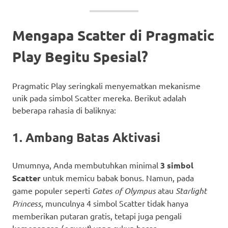
Mengapa Scatter di Pragmatic
Play Begitu Spesial?
Pragmatic Play seringkali menyematkan mekanisme
unik pada simbol Scatter mereka. Berikut adalah
beberapa rahasia di baliknya:
1. Ambang Batas Aktivasi
Umumnya, Anda membutuhkan minimal
3 simbol
Scatter
untuk memicu babak bonus. Namun, pada
game populer seperti
Gates of Olympus
atau
Starlight
Princess
, munculnya 4 simbol Scatter tidak hanya
memberikan putaran gratis, tetapi juga pengali