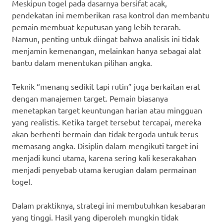
Meskipun togel pada dasarnya bersifat acak,
pendekatan ini memberikan rasa kontrol dan membantu
pemain membuat keputusan yang lebih terarah.
Namun, penting untuk diingat bahwa analisis ini tidak
menjamin kemenangan, melainkan hanya sebagai alat
bantu dalam menentukan pilihan angka.
Teknik “menang sedikit tapi rutin” juga berkaitan erat
dengan manajemen target. Pemain biasanya
menetapkan target keuntungan harian atau mingguan
yang realistis. Ketika target tersebut tercapai, mereka
akan berhenti bermain dan tidak tergoda untuk terus
memasang angka. Disiplin dalam mengikuti target ini
menjadi kunci utama, karena sering kali keserakahan
menjadi penyebab utama kerugian dalam permainan
togel.
Dalam praktiknya, strategi ini membutuhkan kesabaran
yang tinggi. Hasil yang diperoleh mungkin tidak