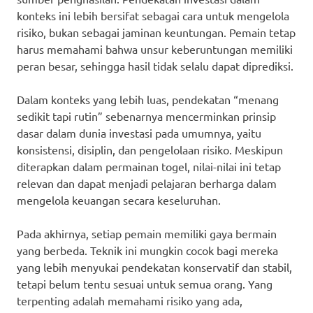
konteks ini lebih bersifat sebagai cara untuk mengelola
risiko, bukan sebagai jaminan keuntungan. Pemain tetap
harus memahami bahwa unsur keberuntungan memiliki
peran besar, sehingga hasil tidak selalu dapat diprediksi.
Dalam konteks yang lebih luas, pendekatan “menang
sedikit tapi rutin” sebenarnya mencerminkan prinsip
dasar dalam dunia investasi pada umumnya, yaitu
konsistensi, disiplin, dan pengelolaan risiko. Meskipun
diterapkan dalam permainan togel, nilai-nilai ini tetap
relevan dan dapat menjadi pelajaran berharga dalam
mengelola keuangan secara keseluruhan.
Pada akhirnya, setiap pemain memiliki gaya bermain
yang berbeda. Teknik ini mungkin cocok bagi mereka
yang lebih menyukai pendekatan konservatif dan stabil,
tetapi belum tentu sesuai untuk semua orang. Yang
terpenting adalah memahami risiko yang ada,