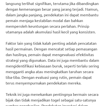
langsung terlihat signifikan, terutama jika dibandingkan
dengan kemenangan besar yang jarang terjadi. Namun,
dalam jangka panjang, pendekatan ini dapat membantu
pemain menjaga kestabilan modal dan bahkan
memperoleh keuntungan secara perlahan. Prinsip
utamanya adalah akumulasi hasil kecil yang konsisten.
Faktor lain yang tidak kalah penting adalah pencatatan
hasil permainan. Dengan mencatat setiap pemasangan
dan hasilnya, pemain dapat mengevaluasi efektivitas
strategi yang digunakan. Data ini juga membantu dalam
mengidentifikasi kebiasaan buruk, seperti terlalu sering
mengganti angka atau meningkatkan taruhan secara
tiba-tiba. Dengan evaluasi yang rutin, pemain dapat
terus menyempurnakan pendekatan mereka.
Teknik ini juga menekankan pentingnya bermain secara
bijak dan tidak menjadikan togel sebagai satu-satunya
sumber penghasilan. Pendekatan investasi dalam