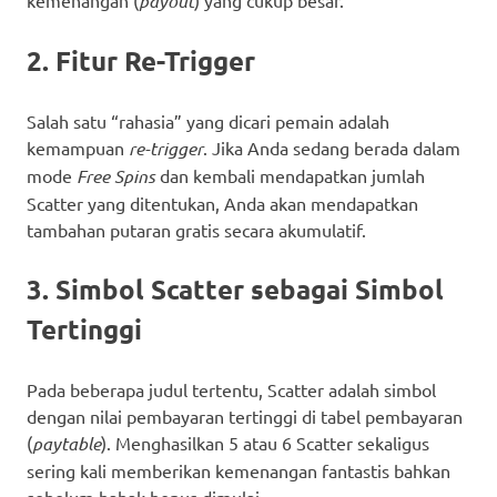
kemenangan (
payout
) yang cukup besar.
2. Fitur Re-Trigger
Salah satu “rahasia” yang dicari pemain adalah
kemampuan
re-trigger
. Jika Anda sedang berada dalam
mode
Free Spins
dan kembali mendapatkan jumlah
Scatter yang ditentukan, Anda akan mendapatkan
tambahan putaran gratis secara akumulatif.
3. Simbol Scatter sebagai Simbol
Tertinggi
Pada beberapa judul tertentu, Scatter adalah simbol
dengan nilai pembayaran tertinggi di tabel pembayaran
(
paytable
). Menghasilkan 5 atau 6 Scatter sekaligus
sering kali memberikan kemenangan fantastis bahkan