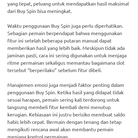
yang tepat, peluang untuk mendapatkan hasil maksimal
dari Buy Spin bisa meningkat.
Waktu penggunaan Buy Spin juga perlu diperhatikan.
Sebagian pemain berpendapat bahwa menggunakan
fitur ini setelah beberapa putaran manual dapat
memberikan hasil yang lebih baik. Meskipun tidak ada
jaminan pasti, cara ini sering digunakan untuk menjaga
ritme permainan sekaligus memantau bagaimana slot
tersebut “berperilaku” sebelum fitur dibeli.
Manajemen emosi juga menjadi faktor penting dalam
penggunaan Buy Spin. Ketika hasil yang didapat tidak
sesuai harapan, pemain sering kali terdorong untuk
langsung membeli fitur kembali demi menutup
kerugian. Kebiasaan ini justru berisiko membuat saldo
habis lebih cepat. Bermain dengan tenang dan tetap
mengikuti rencana awal akan membantu pemain
menjaga kontrol permainan.