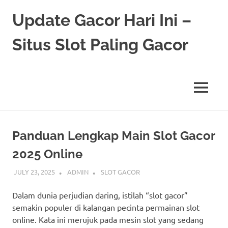
Skip
Update Gacor Hari Ini –
to
content
Situs Slot Paling Gacor
MENU
Panduan Lengkap Main Slot Gacor
2025 Online
JULY 23, 2025
ADMIN
SLOT GACOR
Dalam dunia perjudian daring, istilah “slot gacor”
semakin populer di kalangan pecinta permainan slot
online. Kata ini merujuk pada mesin slot yang sedang