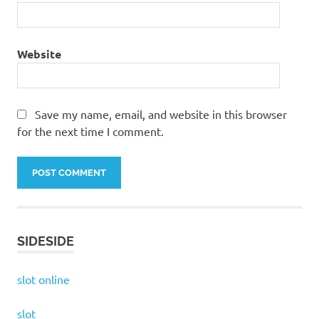
Website
Save my name, email, and website in this browser
for the next time I comment.
SIDESIDE
slot online
slot