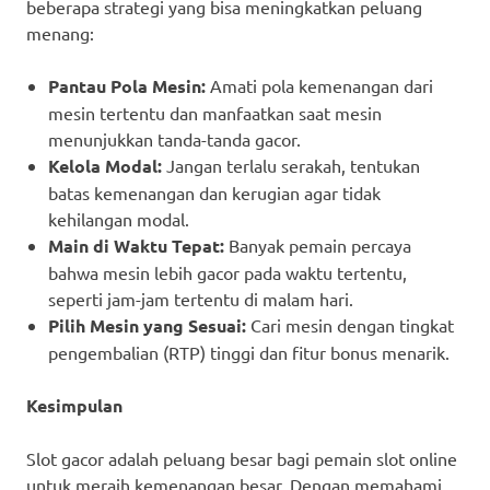
beberapa strategi yang bisa meningkatkan peluang
menang:
Pantau Pola Mesin:
Amati pola kemenangan dari
mesin tertentu dan manfaatkan saat mesin
menunjukkan tanda-tanda gacor.
Kelola Modal:
Jangan terlalu serakah, tentukan
batas kemenangan dan kerugian agar tidak
kehilangan modal.
Main di Waktu Tepat:
Banyak pemain percaya
bahwa mesin lebih gacor pada waktu tertentu,
seperti jam-jam tertentu di malam hari.
Pilih Mesin yang Sesuai:
Cari mesin dengan tingkat
pengembalian (RTP) tinggi dan fitur bonus menarik.
Kesimpulan
Slot gacor adalah peluang besar bagi pemain slot online
untuk meraih kemenangan besar. Dengan memahami