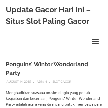
Skip
Update Gacor Hari Ini –
to
content
Situs Slot Paling Gacor
MENU
Penguins’ Winter Wonderland
Party
AUGUST 14, 2025
ADMIN
SLOT GACOR
Menghadirkan suasana musim dingin yang penuh
keajaiban dan keceriaan, Penguins’ Winter Wonderland
Party adalah acara yang dirancang untuk membawa para