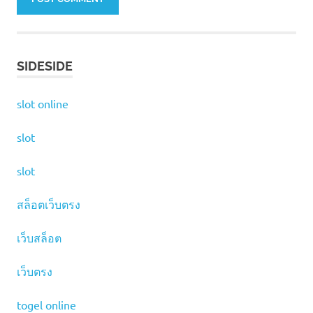
SIDESIDE
slot online
slot
slot
สล็อตเว็บตรง
เว็บสล็อต
เว็บตรง
togel online