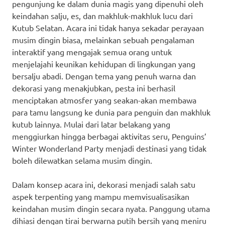
pengunjung ke dalam dunia magis yang dipenuhi oleh
keindahan salju, es, dan makhluk-makhluk lucu dari
Kutub Selatan. Acara ini tidak hanya sekadar perayaan
musim dingin biasa, melainkan sebuah pengalaman
interaktif yang mengajak semua orang untuk
menjelajahi keunikan kehidupan di lingkungan yang
bersalju abadi. Dengan tema yang penuh warna dan
dekorasi yang menakjubkan, pesta ini berhasil
menciptakan atmosfer yang seakan-akan membawa
para tamu langsung ke dunia para penguin dan makhluk
kutub lainnya. Mulai dari latar belakang yang
menggiurkan hingga berbagai aktivitas seru, Penguins’
Winter Wonderland Party menjadi destinasi yang tidak
boleh dilewatkan selama musim dingin.
Dalam konsep acara ini, dekorasi menjadi salah satu
aspek terpenting yang mampu memvisualisasikan
keindahan musim dingin secara nyata. Panggung utama
dihiasi dengan tirai berwarna putih bersih yang meniru