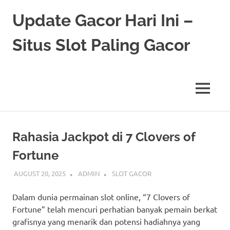
Skip
Update Gacor Hari Ini –
to
content
Situs Slot Paling Gacor
MENU
Rahasia Jackpot di 7 Clovers of
Fortune
AUGUST 20, 2025
ADMIN
SLOT GACOR
Dalam dunia permainan slot online, “7 Clovers of
Fortune” telah mencuri perhatian banyak pemain berkat
grafisnya yang menarik dan potensi hadiahnya yang