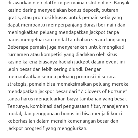
ditawarkan oleh platform permainan slot online. Banyak
kasino daring menyediakan bonus deposit, putaran
gratis, atau promosi khusus untuk pemain setia yang
dapat membantu memperpanjang durasi bermain dan
meningkatkan peluang mendapatkan jackpot tanpa
harus mengeluarkan modal tambahan secara langsung.
Beberapa pemain juga menyarankan untuk mengikuti
turnamen atau kompetisi yang diadakan oleh situs
kasino karena biasanya hadiah jackpot dalam event ini
lebih besar dan lebih sering diundi. Dengan
memanfaatkan semua peluang promosi ini secara
strategis, pemain bisa memaksimalkan peluang mereka
mendapatkan jackpot besar dari “7 Clovers of Fortune”
tanpa harus mengeluarkan biaya tambahan yang besar.
Tentunya, kombinasi dari penguasaan fitur, manajemen
modal, dan penggunaan bonus ini bisa menjadi kunci
keberhasilan dalam meraih kemenangan besar dan
jackpot progresif yang menggiurkan.