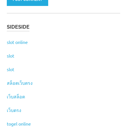
SIDESIDE
slot online
slot
slot
สล็อตเว็บตรง
เว็บสล็อต
เว็บตรง
togel online