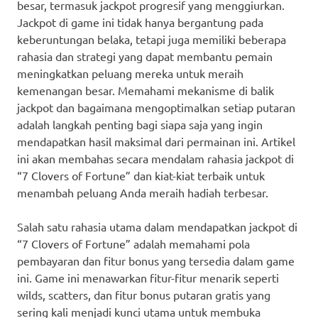
besar, termasuk jackpot progresif yang menggiurkan.
Jackpot di game ini tidak hanya bergantung pada
keberuntungan belaka, tetapi juga memiliki beberapa
rahasia dan strategi yang dapat membantu pemain
meningkatkan peluang mereka untuk meraih
kemenangan besar. Memahami mekanisme di balik
jackpot dan bagaimana mengoptimalkan setiap putaran
adalah langkah penting bagi siapa saja yang ingin
mendapatkan hasil maksimal dari permainan ini. Artikel
ini akan membahas secara mendalam rahasia jackpot di
“7 Clovers of Fortune” dan kiat-kiat terbaik untuk
menambah peluang Anda meraih hadiah terbesar.
Salah satu rahasia utama dalam mendapatkan jackpot di
“7 Clovers of Fortune” adalah memahami pola
pembayaran dan fitur bonus yang tersedia dalam game
ini. Game ini menawarkan fitur-fitur menarik seperti
wilds, scatters, dan fitur bonus putaran gratis yang
sering kali menjadi kunci utama untuk membuka