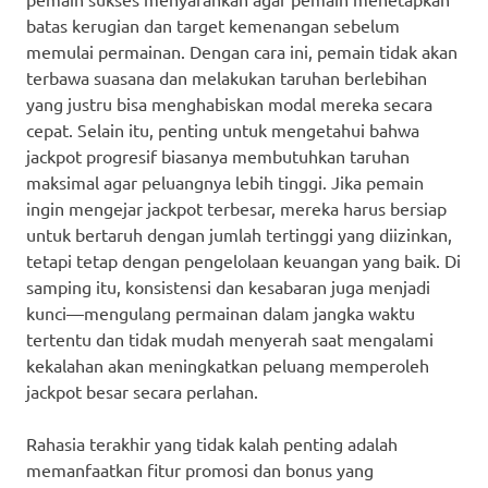
batas kerugian dan target kemenangan sebelum
memulai permainan. Dengan cara ini, pemain tidak akan
terbawa suasana dan melakukan taruhan berlebihan
yang justru bisa menghabiskan modal mereka secara
cepat. Selain itu, penting untuk mengetahui bahwa
jackpot progresif biasanya membutuhkan taruhan
maksimal agar peluangnya lebih tinggi. Jika pemain
ingin mengejar jackpot terbesar, mereka harus bersiap
untuk bertaruh dengan jumlah tertinggi yang diizinkan,
tetapi tetap dengan pengelolaan keuangan yang baik. Di
samping itu, konsistensi dan kesabaran juga menjadi
kunci—mengulang permainan dalam jangka waktu
tertentu dan tidak mudah menyerah saat mengalami
kekalahan akan meningkatkan peluang memperoleh
jackpot besar secara perlahan.
Rahasia terakhir yang tidak kalah penting adalah
memanfaatkan fitur promosi dan bonus yang