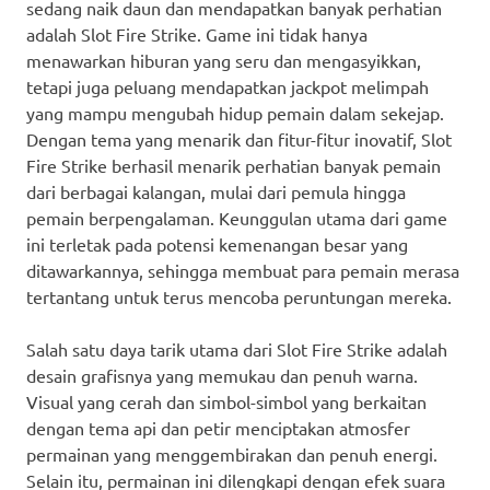
sedang naik daun dan mendapatkan banyak perhatian
adalah Slot Fire Strike. Game ini tidak hanya
menawarkan hiburan yang seru dan mengasyikkan,
tetapi juga peluang mendapatkan jackpot melimpah
yang mampu mengubah hidup pemain dalam sekejap.
Dengan tema yang menarik dan fitur-fitur inovatif, Slot
Fire Strike berhasil menarik perhatian banyak pemain
dari berbagai kalangan, mulai dari pemula hingga
pemain berpengalaman. Keunggulan utama dari game
ini terletak pada potensi kemenangan besar yang
ditawarkannya, sehingga membuat para pemain merasa
tertantang untuk terus mencoba peruntungan mereka.
Salah satu daya tarik utama dari Slot Fire Strike adalah
desain grafisnya yang memukau dan penuh warna.
Visual yang cerah dan simbol-simbol yang berkaitan
dengan tema api dan petir menciptakan atmosfer
permainan yang menggembirakan dan penuh energi.
Selain itu, permainan ini dilengkapi dengan efek suara