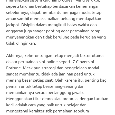
seperti taruhan bertahap berdasarkan kemenangan
sebelumnya, dapat membantu menjaga modal tetap
aman sambil memaksimalkan peluang mendapatkan
jackpot. Disiplin dalam mengikuti batas waktu dan
anggaran juga sangat penting agar permainan tetap
menyenangkan dan tidak berujung pada kerugian yang
tidak diinginkan.
Akhirnya, keberuntungan tetap menjadi faktor utama
dalam permainan slot online seperti 7 Clovers of
Fortune. Meskipun strategi dan pengelolaan modal
sangat membantu, tidak ada jaminan pasti untuk
menang besar setiap saat. Oleh karena itu, penting bagi
pemain untuk tetap bersenang-senang dan
memainkannya secara bertanggung jawab.
Menggunakan fitur demo atau memulai dengan taruhan
kecil adalah cara yang baik untuk belajar dan
mengetahui karakteristik permainan sebelum