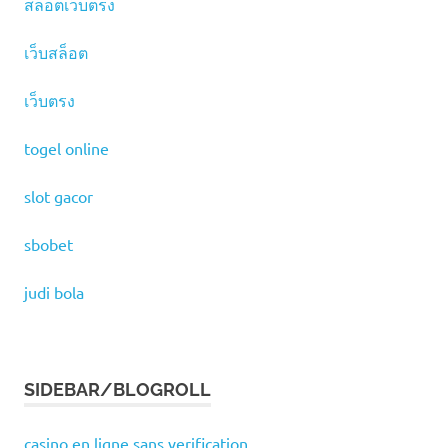
สล็อตเว็บตรง
เว็บสล็อต
เว็บตรง
togel online
slot gacor
sbobet
judi bola
SIDEBAR/BLOGROLL
casino en ligne sans verification