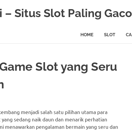
 – Situs Slot Paling Gaco
HOME
SLOT
CA
 Game Slot yang Seru
n
kembang menjadi salah satu pilihan utama para
t yang sedang naik daun dan menarik perhatian
ini menawarkan pengalaman bermain yang seru dan