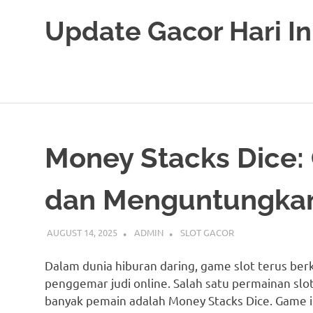
Skip
Update Gacor Hari Ini
to
content
Money Stacks Dice:
dan Menguntungka
AUGUST 14, 2025
ADMIN
SLOT GACOR
Dalam dunia hiburan daring, game slot terus ber
penggemar judi online. Salah satu permainan slo
banyak pemain adalah Money Stacks Dice. Game 