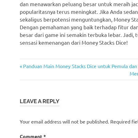
dan menawarkan peluang besar untuk meraih jackp
popularitasnya terus meningkat. Jika Anda seda
sekaligus berpotensi menguntungkan, Money Stack
Dengan pemahaman yang baik terhadap fitur dan
besar dari game ini semakin terbuka lebar. Jadi,
sensasi kemenangan dari Money Stacks Dice!
casino
Previous
Post
Panduan Main Money Stacks Dice untuk Pemula dan
judi
Post:
Nex
Men
navigation
bola
Pos
sbobet
slot
LEAVE A REPLY
slot
gacor
Your email address will not be published.
Required fi
slot
online
Comment
*