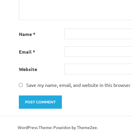
Name
*
Email
*
Website
Save my name, email, and website in this browser 
WordPress Theme: Poseidon by ThemeZee.