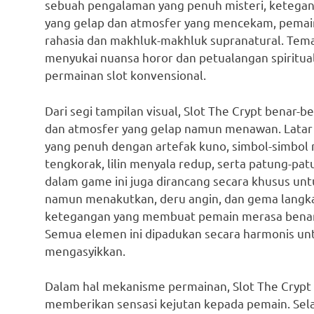
sebuah pengalaman yang penuh misteri, ketegang
yang gelap dan atmosfer yang mencekam, pemain
rahasia dan makhluk-makhluk supranatural. Tema
menyukai nuansa horor dan petualangan spiritual
permainan slot konvensional.
Dari segi tampilan visual, Slot The Crypt benar-
dan atmosfer yang gelap namun menawan. Latar
yang penuh dengan artefak kuno, simbol-simbol
tengkorak, lilin menyala redup, serta patung-pa
dalam game ini juga dirancang secara khusus u
namun menakutkan, deru angin, dan gema langk
ketegangan yang membuat pemain merasa benar-b
Semua elemen ini dipadukan secara harmonis u
mengasyikkan.
Dalam hal mekanisme permainan, Slot The Cryp
memberikan sensasi kejutan kepada pemain. Sel