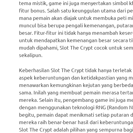
tema mistik, game ini juga menyertakan simbol k
fitur bonus. Salah satu keunggulan utama dari pe
mana pemain akan diajak untuk membuka peti mist
muncul bisa berupa pengali kemenangan, putaran 
besar. Fitur-fitur ini tidak hanya menambah kes
untuk mendapatkan kemenangan besar secara tib
mudah dipahami, Slot The Crypt cocok untuk sem
sekalipun.
Keberhasilan Slot The Crypt tidak hanya terletak 
aspek keberuntungan dan ketidakpastian yang menj
menawarkan kemungkinan kejutan yang berbeda, 
sama. Inilah yang membuat pemain merasa tert
mereka. Selain itu, pengembang game ini juga me
dengan menggunakan teknologi RNG (Random Num
begitu, pemain dapat menikmati setiap putaran 
mereka raih benar-benar hasil dari keberuntunga
Slot The Crypt adalah pilihan yang sempurna bag