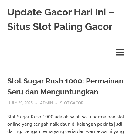
Skip
Update Gacor Hari Ini –
to
content
Situs Slot Paling Gacor
MENU
Slot Sugar Rush 1000: Permainan
Seru dan Menguntungkan
JULY 29, 2025
ADMIN
SLOT GACOR
Slot Sugar Rush 1000 adalah salah satu permainan slot
online yang tengah naik daun di kalangan pecinta judi
daring. Dengan tema yang ceria dan warna-warni yang