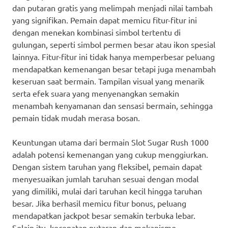
dan putaran gratis yang melimpah menjadi nilai tambah
yang signifikan. Pemain dapat memicu fitur-fitur ini
dengan menekan kombinasi simbol tertentu di
gulungan, seperti simbol permen besar atau ikon spesial
lainnya. Fitur-fitur ini tidak hanya memperbesar peluang
mendapatkan kemenangan besar tetapi juga menambah
keseruan saat bermain. Tampilan visual yang menarik
serta efek suara yang menyenangkan semakin
menambah kenyamanan dan sensasi bermain, sehingga
pemain tidak mudah merasa bosan.
Keuntungan utama dari bermain Slot Sugar Rush 1000
adalah potensi kemenangan yang cukup menggiurkan.
Dengan sistem taruhan yang fleksibel, pemain dapat
menyesuaikan jumlah taruhan sesuai dengan modal
yang dimiliki, mulai dari taruhan kecil hingga taruhan
besar. Jika berhasil memicu fitur bonus, peluang
mendapatkan jackpot besar semakin terbuka lebar.
Selain itu, kecepatan putaran dan mekanisme