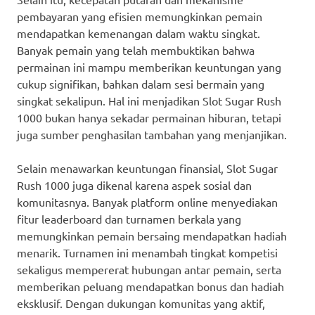
pembayaran yang efisien memungkinkan pemain
mendapatkan kemenangan dalam waktu singkat.
Banyak pemain yang telah membuktikan bahwa
permainan ini mampu memberikan keuntungan yang
cukup signifikan, bahkan dalam sesi bermain yang
singkat sekalipun. Hal ini menjadikan Slot Sugar Rush
1000 bukan hanya sekadar permainan hiburan, tetapi
juga sumber penghasilan tambahan yang menjanjikan.
Selain menawarkan keuntungan finansial, Slot Sugar
Rush 1000 juga dikenal karena aspek sosial dan
komunitasnya. Banyak platform online menyediakan
fitur leaderboard dan turnamen berkala yang
memungkinkan pemain bersaing mendapatkan hadiah
menarik. Turnamen ini menambah tingkat kompetisi
sekaligus mempererat hubungan antar pemain, serta
memberikan peluang mendapatkan bonus dan hadiah
eksklusif. Dengan dukungan komunitas yang aktif,