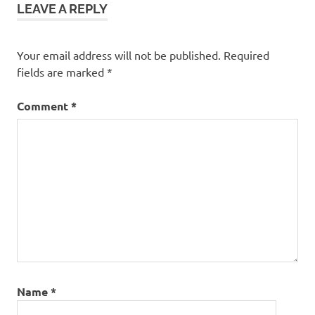
gacor
LEAVE A REPLY
slot
online
Your email address will not be published.
Required
fields are marked
*
Comment
*
Name
*