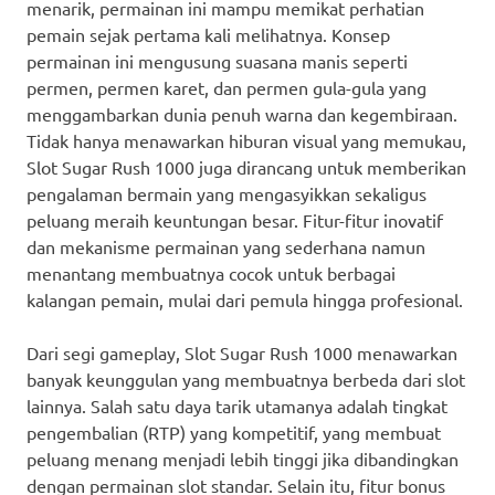
menarik, permainan ini mampu memikat perhatian
pemain sejak pertama kali melihatnya. Konsep
permainan ini mengusung suasana manis seperti
permen, permen karet, dan permen gula-gula yang
menggambarkan dunia penuh warna dan kegembiraan.
Tidak hanya menawarkan hiburan visual yang memukau,
Slot Sugar Rush 1000 juga dirancang untuk memberikan
pengalaman bermain yang mengasyikkan sekaligus
peluang meraih keuntungan besar. Fitur-fitur inovatif
dan mekanisme permainan yang sederhana namun
menantang membuatnya cocok untuk berbagai
kalangan pemain, mulai dari pemula hingga profesional.
Dari segi gameplay, Slot Sugar Rush 1000 menawarkan
banyak keunggulan yang membuatnya berbeda dari slot
lainnya. Salah satu daya tarik utamanya adalah tingkat
pengembalian (RTP) yang kompetitif, yang membuat
peluang menang menjadi lebih tinggi jika dibandingkan
dengan permainan slot standar. Selain itu, fitur bonus