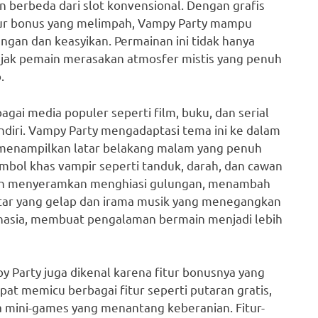
 berbeda dari slot konvensional. Dengan grafis
fitur bonus yang melimpah, Vampy Party mampu
gan dan keasyikan. Permainan ini tidak hanya
jak pemain merasakan atmosfer mistis yang penuh
.
gai media populer seperti film, buku, dan serial
endiri. Vampy Party mengadaptasi tema ini ke dalam
 menampilkan latar belakang malam yang penuh
imbol khas vampir seperti tanduk, darah, dan cawan
n dan menyeramkan menghiasi gulungan, menambah
tar yang gelap dan irama musik yang menegangkan
asia, membuat pengalaman bermain menjadi lebih
py Party juga dikenal karena fitur bonusnya yang
t memicu berbagai fitur seperti putaran gratis,
 mini-games yang menantang keberanian. Fitur-