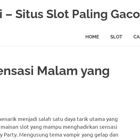
 – Situs Slot Paling Gaco
HOME
SLOT
CA
Sensasi Malam yang
menarik menjadi salah satu daya tarik utama yang
rmainan slot yang mampu menghadirkan sensasi
 Party. Mengusung tema vampir yang gelap dan