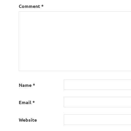
Comment
*
Name
*
Email
*
Website