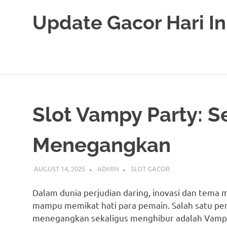
Skip
Update Gacor Hari Ini
to
content
Slot Vampy Party: 
Menegangkan
AUGUST 14, 2025
ADMIN
SLOT GACOR
Dalam dunia perjudian daring, inovasi dan tema 
mampu memikat hati para pemain. Salah satu pe
menegangkan sekaligus menghibur adalah Vampy