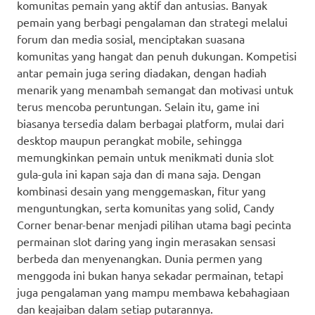
komunitas pemain yang aktif dan antusias. Banyak
pemain yang berbagi pengalaman dan strategi melalui
forum dan media sosial, menciptakan suasana
komunitas yang hangat dan penuh dukungan. Kompetisi
antar pemain juga sering diadakan, dengan hadiah
menarik yang menambah semangat dan motivasi untuk
terus mencoba peruntungan. Selain itu, game ini
biasanya tersedia dalam berbagai platform, mulai dari
desktop maupun perangkat mobile, sehingga
memungkinkan pemain untuk menikmati dunia slot
gula-gula ini kapan saja dan di mana saja. Dengan
kombinasi desain yang menggemaskan, fitur yang
menguntungkan, serta komunitas yang solid, Candy
Corner benar-benar menjadi pilihan utama bagi pecinta
permainan slot daring yang ingin merasakan sensasi
berbeda dan menyenangkan. Dunia permen yang
menggoda ini bukan hanya sekadar permainan, tetapi
juga pengalaman yang mampu membawa kebahagiaan
dan keajaiban dalam setiap putarannya.