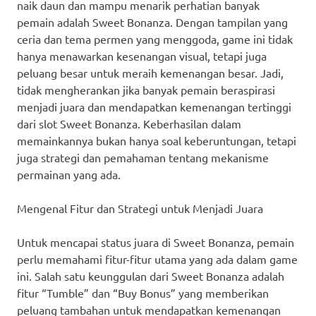
naik daun dan mampu menarik perhatian banyak
pemain adalah Sweet Bonanza. Dengan tampilan yang
ceria dan tema permen yang menggoda, game ini tidak
hanya menawarkan kesenangan visual, tetapi juga
peluang besar untuk meraih kemenangan besar. Jadi,
tidak mengherankan jika banyak pemain beraspirasi
menjadi juara dan mendapatkan kemenangan tertinggi
dari slot Sweet Bonanza. Keberhasilan dalam
memainkannya bukan hanya soal keberuntungan, tetapi
juga strategi dan pemahaman tentang mekanisme
permainan yang ada.
Mengenal Fitur dan Strategi untuk Menjadi Juara
Untuk mencapai status juara di Sweet Bonanza, pemain
perlu memahami fitur-fitur utama yang ada dalam game
ini. Salah satu keunggulan dari Sweet Bonanza adalah
fitur “Tumble” dan “Buy Bonus” yang memberikan
peluang tambahan untuk mendapatkan kemenangan