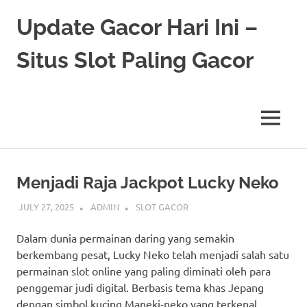
Skip
Update Gacor Hari Ini –
to
content
Situs Slot Paling Gacor
MENU
Menjadi Raja Jackpot Lucky Neko
JULY 27, 2025
ADMIN
SLOT GACOR
Dalam dunia permainan daring yang semakin
berkembang pesat, Lucky Neko telah menjadi salah satu
permainan slot online yang paling diminati oleh para
penggemar judi digital. Berbasis tema khas Jepang
dengan simbol kucing Maneki-neko yang terkenal